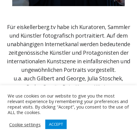
Für eiskellerberg.tv habe ich Kuratoren, Sammler
und Künstler fotografisch portraitiert. Auf dem
unabhängigen Internetkanal werden bedeutende
zeitgenössische Künstler und Protagonisten der
internationalen Kunstszene in einfallsreichen und
ungewöhnlichen Portraits vorgestellt.
u.a. auch Gilbert and George, Julia Stoschek,
Pedro Caprita Reis, Kasper König,
Axel Vervoordt, Nicola
We use cookies on our website to give you the most
relevant experience by remembering your preferences and
Constantino,
TalR,
Katharina Grosse,
Vera Lossau
repeat visits. By clicking “Accept”, you consent to the use of
ALL the cookies.
www.eiskellerberg.tv
Cookie settings
ACCEPT